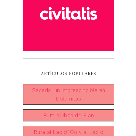
ARTÍCULOS POPULARES
Seceda, un imprescindible en
Dolomitas
Ruta al Ibón de Plan
Ruta al Lac d´Oô y al Lac d