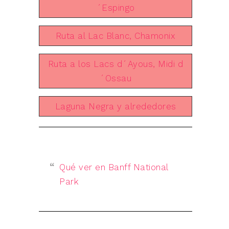
´Espingo
Ruta al Lac Blanc, Chamonix
Ruta a los Lacs d´Ayous, Midi d
´Ossau
Laguna Negra y alrededores
Qué ver en Banff National
Park