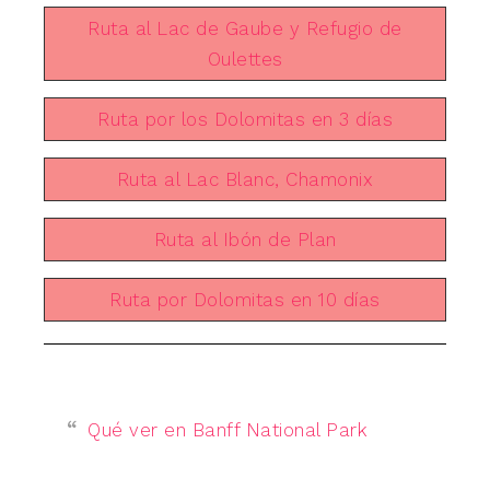
Ruta al Lac de Gaube y Refugio de
Oulettes
Ruta por los Dolomitas en 3 días
Ruta al Lac Blanc, Chamonix
Ruta al Ibón de Plan
Ruta por Dolomitas en 10 días
Qué ver en Banff National Park