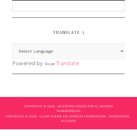
TRANSLATE :)
Powered by
Translate
COPYRIGHT © 2026 ·
NUESTROS PASOS POR EL MUNDO
WANDERBLOG
COPYRIGHT © 2026 ·
GLAM THEME
EN
GENESIS FRAMEWORK
·
WORDPRESS
·
ACCEDER