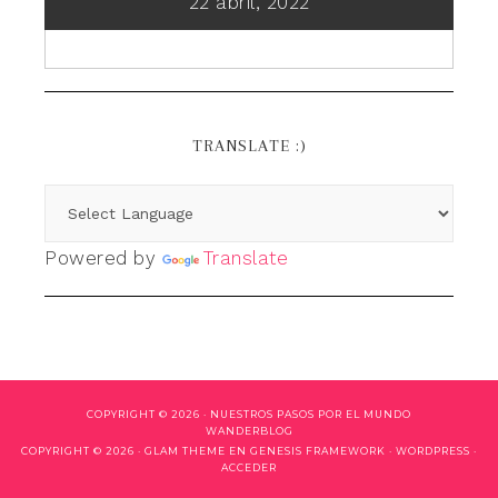
22 abril, 2022
TRANSLATE :)
Powered by
Translate
COPYRIGHT © 2026 ·
NUESTROS PASOS POR EL MUNDO
WANDERBLOG
COPYRIGHT © 2026 ·
GLAM THEME
EN
GENESIS FRAMEWORK
·
WORDPRESS
·
ACCEDER