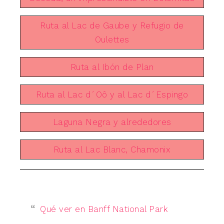
Ruta al Lac de Gaube y Refugio de
Oulettes
Ruta al Ibón de Plan
Ruta al Lac d´Oô y al Lac d´Espingo
Laguna Negra y alrededores
Ruta al Lac Blanc, Chamonix
Qué ver en Banff National Park