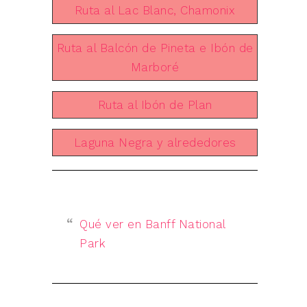
Ruta al Lac Blanc, Chamonix
Ruta al Balcón de Pineta e Ibón de
Marboré
Ruta al Ibón de Plan
Laguna Negra y alrededores
Qué ver en Banff National
Park