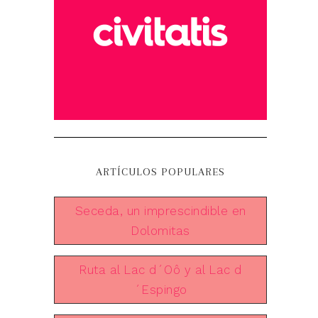
ARTÍCULOS POPULARES
Seceda, un imprescindible en
Dolomitas
Ruta al Lac d´Oô y al Lac d
´Espingo