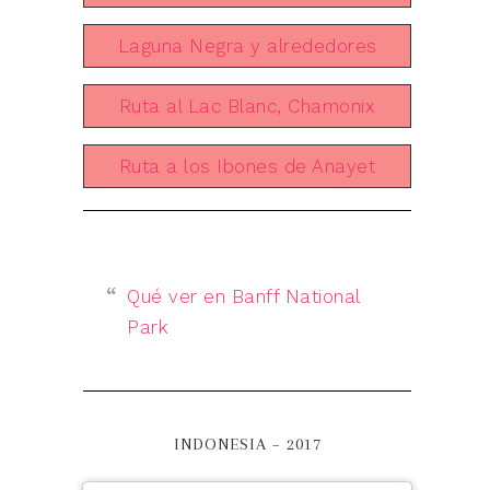
Laguna Negra y alrededores
Ruta al Lac Blanc, Chamonix
Ruta a los Ibones de Anayet
Qué ver en Banff National
Park
INDONESIA – 2017