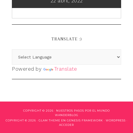
22 abril, 2022
TRANSLATE :)
Powered by
Translate
COPYRIGHT © 2026 ·
NUESTROS PASOS POR EL MUNDO
WANDERBLOG
COPYRIGHT © 2026 ·
GLAM THEME
EN
GENESIS FRAMEWORK
·
WORDPRESS
·
ACCEDER