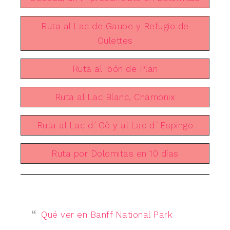
Ruta al Lac de Gaube y Refugio de
Oulettes
Ruta al Ibón de Plan
Ruta al Lac Blanc, Chamonix
Ruta al Lac d´Oô y al Lac d´Espingo
Ruta por Dolomitas en 10 días
Qué ver en Banff National Park