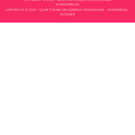
WANDERBLOG
COPYRIGHT © 2026 ·
GLAM THEME
EN
GENESIS FRAMEWORK
·
WORDPRESS
·
ACCEDER