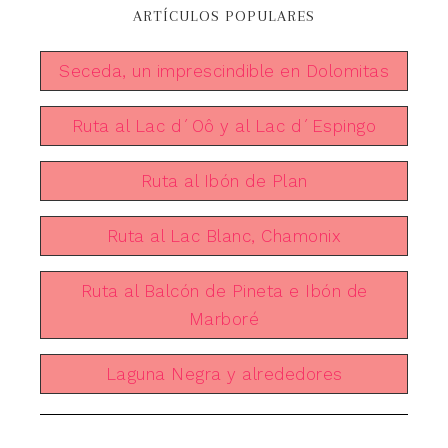
ARTÍCULOS POPULARES
Seceda, un imprescindible en Dolomitas
Ruta al Lac d´Oô y al Lac d´Espingo
Ruta al Ibón de Plan
Ruta al Lac Blanc, Chamonix
Ruta al Balcón de Pineta e Ibón de
Marboré
Laguna Negra y alrededores