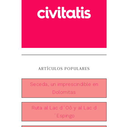
ARTÍCULOS POPULARES
Seceda, un imprescindible en
Dolomitas
Ruta al Lac d´Oô y al Lac d
´Espingo