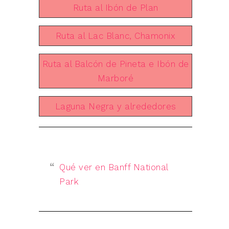
Ruta al Ibón de Plan
Ruta al Lac Blanc, Chamonix
Ruta al Balcón de Pineta e Ibón de
Marboré
Laguna Negra y alrededores
Qué ver en Banff National
Park