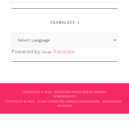
TRANSLATE :)
Powered by
Translate
COPYRIGHT © 2026 ·
NUESTROS PASOS POR EL MUNDO
WANDERBLOG
COPYRIGHT © 2026 ·
GLAM THEME
EN
GENESIS FRAMEWORK
·
WORDPRESS
·
ACCEDER