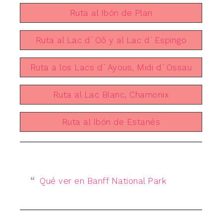
Ruta al Ibón de Plan
Ruta al Lac d´Oô y al Lac d´Espingo
Ruta a los Lacs d´Ayous, Midi d´Ossau
Ruta al Lac Blanc, Chamonix
Ruta al Ibón de Estanés
Qué ver en Banff National Park