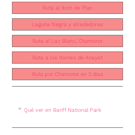
Ruta al Ibón de Plan
Laguna Negra y alrededores
Ruta al Lac Blanc, Chamonix
Ruta a los Ibones de Anayet
Ruta por Chamonix en 3 días
Qué ver en Banff National Park