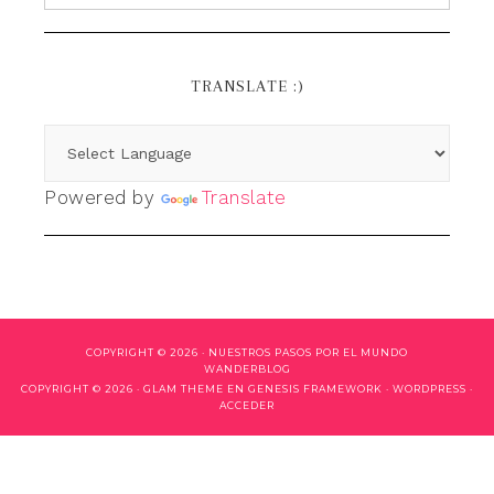
TRANSLATE :)
Powered by
Translate
COPYRIGHT © 2026 ·
NUESTROS PASOS POR EL MUNDO
WANDERBLOG
COPYRIGHT © 2026 ·
GLAM THEME
EN
GENESIS FRAMEWORK
·
WORDPRESS
·
ACCEDER