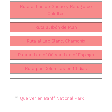
Ruta al Lac de Gaube y Refugio de
Oulettes
Ruta al Ibón de Plan
Ruta al Lac Blanc, Chamonix
Ruta al Lac d´Oô y al Lac d´Espingo
Ruta por Dolomitas en 10 días
Qué ver en Banff National Park