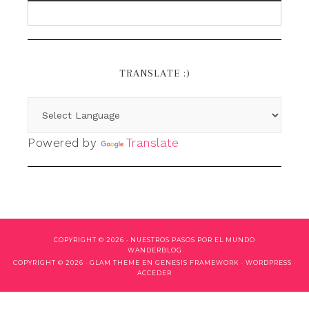
TRANSLATE :)
Powered by
Translate
COPYRIGHT © 2026 ·
NUESTROS PASOS POR EL MUNDO
WANDERBLOG
COPYRIGHT © 2026 ·
GLAM THEME
EN
GENESIS FRAMEWORK
·
WORDPRESS
·
ACCEDER