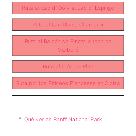
Ruta al Lac d´Oô y al Lac d´Espingo
Ruta al Lac Blanc, Chamonix
Ruta al Balcón de Pineta e Ibón de
Marboré
Ruta al Ibón de Plan
Ruta por los Pirineos Franceses en 3 días
Qué ver en Banff National Park