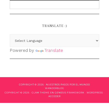
TRANSLATE :)
Powered by
Translate
COPYRIGHT © 2026 ·
NUESTROS PASOS POR EL MUNDO
WANDERBLOG
COPYRIGHT © 2026 ·
GLAM THEME
EN
GENESIS FRAMEWORK
·
WORDPRESS
·
ACCEDER