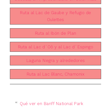
Ruta al Lac de Gaube y Refugio de
Oulettes
Ruta al Ibón de Plan
Ruta al Lac d´Oô y al Lac d´Espingo
Laguna Negra y alrededores
Ruta al Lac Blanc, Chamonix
Qué ver en Banff National Park