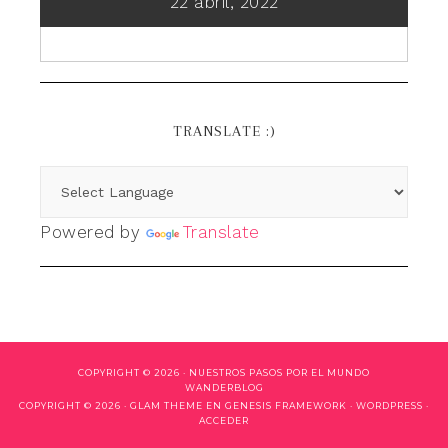
22 abril, 2022
TRANSLATE :)
Powered by
Translate
COPYRIGHT © 2026 ·
NUESTROS PASOS POR EL MUNDO
WANDERBLOG
COPYRIGHT © 2026 ·
GLAM THEME
EN
GENESIS FRAMEWORK
·
WORDPRESS
·
ACCEDER