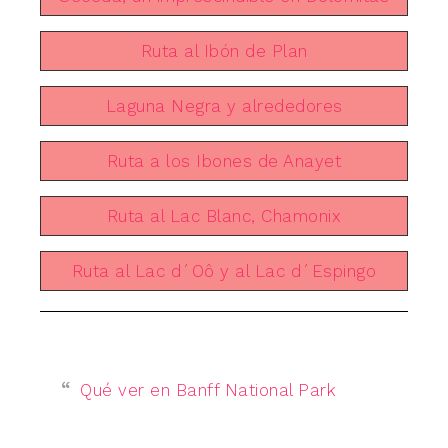
Ruta al Ibón de Plan
Laguna Negra y alrededores
Ruta a los Ibones de Anayet
Ruta al Lac Blanc, Chamonix
Ruta al Lac d´Oô y al Lac d´Espingo
Qué ver en Banff National Park