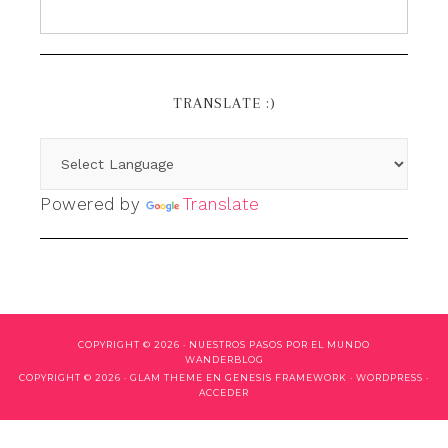
TRANSLATE :)
Powered by
Translate
COPYRIGHT © 2026 ·
NUESTROS PASOS POR EL MUNDO
WANDERBLOG
COPYRIGHT © 2026 ·
GLAM THEME
EN
GENESIS FRAMEWORK
·
WORDPRESS
·
ACCEDER