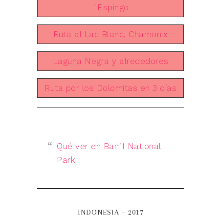
´Espingo
Ruta al Lac Blanc, Chamonix
Laguna Negra y alrededores
Ruta por los Dolomitas en 3 días
Qué ver en Banff National
Park
INDONESIA – 2017