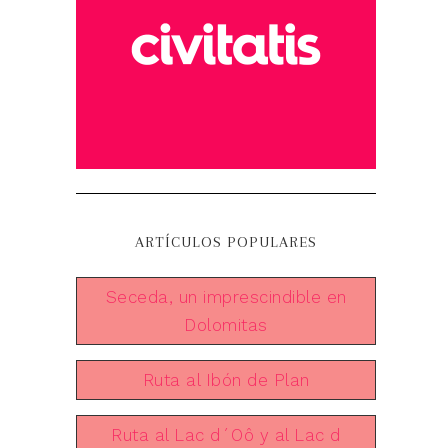
ARTÍCULOS POPULARES
Seceda, un imprescindible en
Dolomitas
Ruta al Ibón de Plan
Ruta al Lac d´Oô y al Lac d