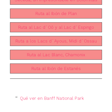
Ruta al Ibón de Plan
Ruta al Lac d´Oô y al Lac d´Espingo
Ruta a los Lacs d´Ayous, Midi d´Ossau
Ruta al Lac Blanc, Chamonix
Ruta al Ibón de Estanés
Qué ver en Banff National Park