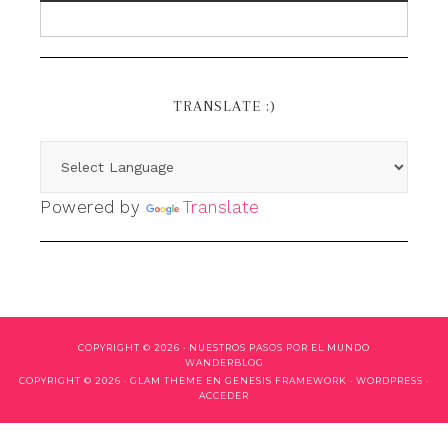
TRANSLATE :)
Powered by
Translate
COPYRIGHT © 2026 ·
NUESTROS PASOS POR EL MUNDO
WANDERBLOG
COPYRIGHT © 2026 ·
GLAM THEME
EN
GENESIS FRAMEWORK
·
WORDPRESS
·
ACCEDER