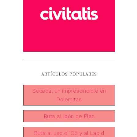
ARTÍCULOS POPULARES
Seceda, un imprescindible en
Dolomitas
Ruta al Ibón de Plan
Ruta al Lac d´Oô y al Lac d