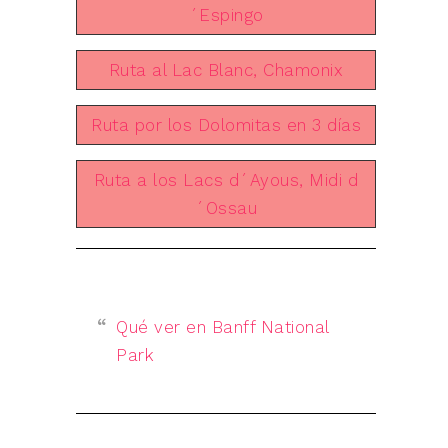
´Espingo
Ruta al Lac Blanc, Chamonix
Ruta por los Dolomitas en 3 días
Ruta a los Lacs d´Ayous, Midi d
´Ossau
Qué ver en Banff National
Park