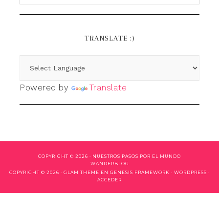
TRANSLATE :)
Powered by
Translate
COPYRIGHT © 2026 ·
NUESTROS PASOS POR EL MUNDO
WANDERBLOG
COPYRIGHT © 2026 ·
GLAM THEME
EN
GENESIS FRAMEWORK
·
WORDPRESS
·
ACCEDER