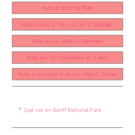
Ruta al Ibón de Plan
Ruta al Lac d´Oô y al Lac d´Espingo
Ruta al Lac Blanc, Chamonix
Ruta por los Dolomitas en 3 días
Ruta a los Lacs d´Ayous, Midi d´Ossau
Qué ver en Banff National Park