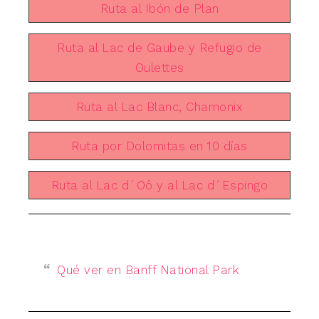
Ruta al Ibón de Plan
Ruta al Lac de Gaube y Refugio de
Oulettes
Ruta al Lac Blanc, Chamonix
Ruta por Dolomitas en 10 días
Ruta al Lac d´Oô y al Lac d´Espingo
Qué ver en Banff National Park