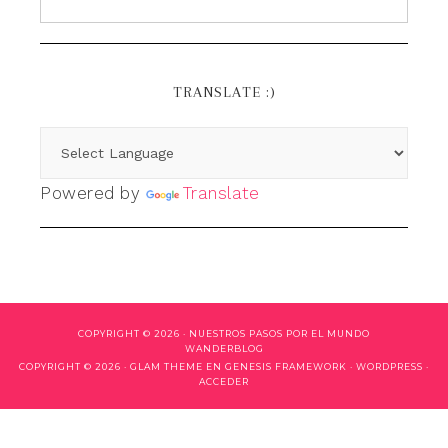
TRANSLATE :)
Powered by
Translate
COPYRIGHT © 2026 ·
NUESTROS PASOS POR EL MUNDO
WANDERBLOG
COPYRIGHT © 2026 ·
GLAM THEME
EN
GENESIS FRAMEWORK
·
WORDPRESS
·
ACCEDER