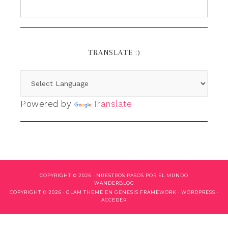
TRANSLATE :)
Powered by
Translate
COPYRIGHT © 2026 ·
NUESTROS PASOS POR EL MUNDO
WANDERBLOG
COPYRIGHT © 2026 ·
GLAM THEME
EN
GENESIS FRAMEWORK
·
WORDPRESS
·
ACCEDER