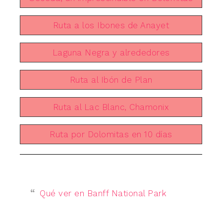
Ruta a los Ibones de Anayet
Laguna Negra y alrededores
Ruta al Ibón de Plan
Ruta al Lac Blanc, Chamonix
Ruta por Dolomitas en 10 días
Qué ver en Banff National Park