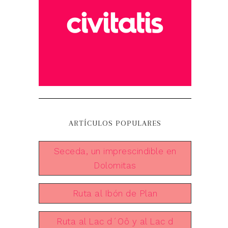
ARTÍCULOS POPULARES
Seceda, un imprescindible en
Dolomitas
Ruta al Ibón de Plan
Ruta al Lac d´Oô y al Lac d