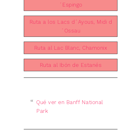
´Espingo
Ruta a los Lacs d´Ayous, Midi d
´Ossau
Ruta al Lac Blanc, Chamonix
Ruta al Ibón de Estanés
Qué ver en Banff National
Park