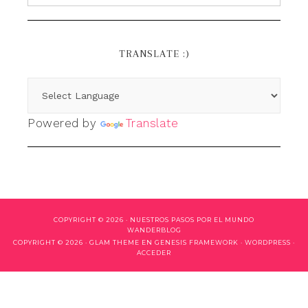
TRANSLATE :)
Powered by
Translate
COPYRIGHT © 2026 ·
NUESTROS PASOS POR EL MUNDO
WANDERBLOG
COPYRIGHT © 2026 ·
GLAM THEME
EN
GENESIS FRAMEWORK
·
WORDPRESS
·
ACCEDER