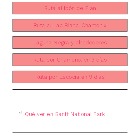
Ruta al Ibón de Plan
Ruta al Lac Blanc, Chamonix
Laguna Negra y alrededores
Ruta por Chamonix en 3 días
Ruta por Escocia en 9 días
Qué ver en Banff National Park