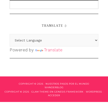
TRANSLATE :)
Powered by
Translate
COPYRIGHT © 2026 ·
NUESTROS PASOS POR EL MUNDO
WANDERBLOG
COPYRIGHT © 2026 ·
GLAM THEME
EN
GENESIS FRAMEWORK
·
WORDPRESS
·
ACCEDER