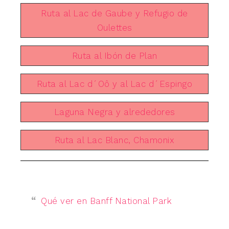
Ruta al Lac de Gaube y Refugio de
Oulettes
Ruta al Ibón de Plan
Ruta al Lac d´Oô y al Lac d´Espingo
Laguna Negra y alrededores
Ruta al Lac Blanc, Chamonix
Qué ver en Banff National Park