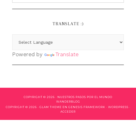
TRANSLATE :)
Powered by
Translate
COPYRIGHT © 2026 ·
NUESTROS PASOS POR EL MUNDO
WANDERBLOG
COPYRIGHT © 2026 ·
GLAM THEME
EN
GENESIS FRAMEWORK
·
WORDPRESS
·
ACCEDER