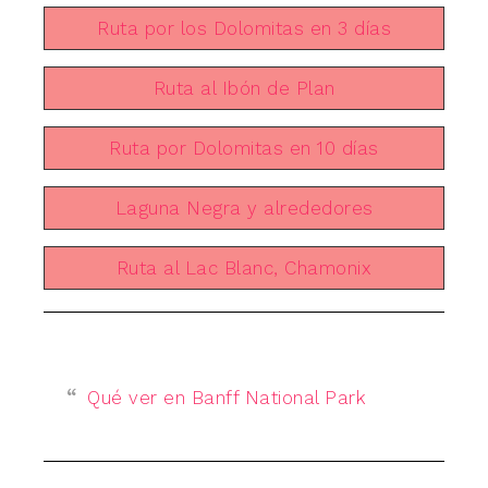
Ruta por los Dolomitas en 3 días
Ruta al Ibón de Plan
Ruta por Dolomitas en 10 días
Laguna Negra y alrededores
Ruta al Lac Blanc, Chamonix
Qué ver en Banff National Park