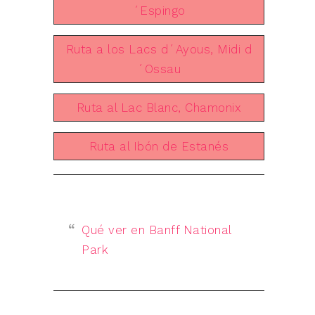
´Espingo
Ruta a los Lacs d´Ayous, Midi d
´Ossau
Ruta al Lac Blanc, Chamonix
Ruta al Ibón de Estanés
Qué ver en Banff National
Park