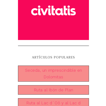
ARTÍCULOS POPULARES
Seceda, un imprescindible en
Dolomitas
Ruta al Ibón de Plan
Ruta al Lac d´Oô y al Lac d