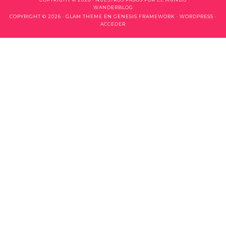
WANDERBLOG
COPYRIGHT © 2026 ·
GLAM THEME
EN
GENESIS FRAMEWORK
·
WORDPRESS
·
ACCEDER