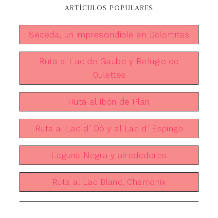
ARTÍCULOS POPULARES
Seceda, un imprescindible en Dolomitas
Ruta al Lac de Gaube y Refugio de
Oulettes
Ruta al Ibón de Plan
Ruta al Lac d´Oô y al Lac d´Espingo
Laguna Negra y alrededores
Ruta al Lac Blanc, Chamonix