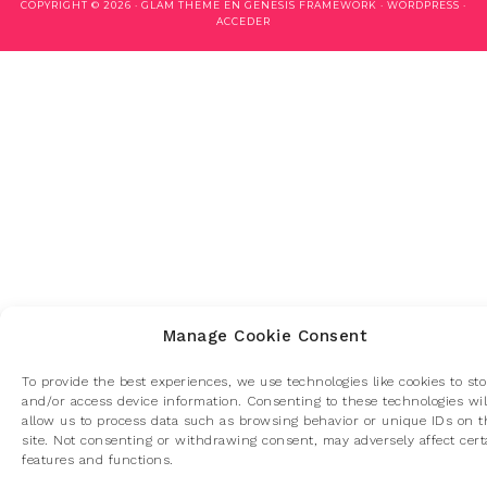
COPYRIGHT © 2026 ·
GLAM THEME
EN
GENESIS FRAMEWORK
·
WORDPRESS
·
ACCEDER
Manage Cookie Consent
To provide the best experiences, we use technologies like cookies to sto
and/or access device information. Consenting to these technologies wil
allow us to process data such as browsing behavior or unique IDs on t
site. Not consenting or withdrawing consent, may adversely affect cert
features and functions.