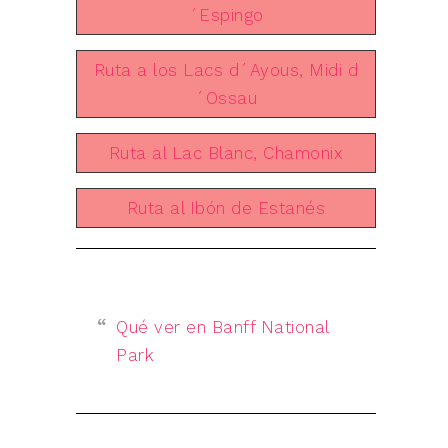
´Espingo
Ruta a los Lacs d´Ayous, Midi d
´Ossau
Ruta al Lac Blanc, Chamonix
Ruta al Ibón de Estanés
Qué ver en Banff National
Park