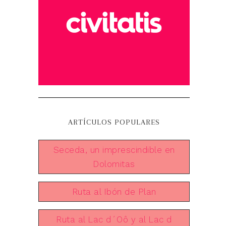
ARTÍCULOS POPULARES
Seceda, un imprescindible en
Dolomitas
Ruta al Ibón de Plan
Ruta al Lac d´Oô y al Lac d