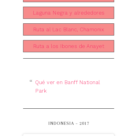
Laguna Negra y alrededores
Ruta al Lac Blanc, Chamonix
Ruta a los Ibones de Anayet
Qué ver en Banff National
Park
INDONESIA – 2017