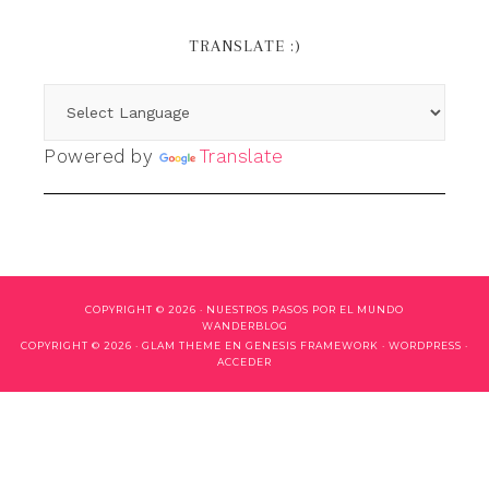
TRANSLATE :)
Powered by
Translate
COPYRIGHT © 2026 ·
NUESTROS PASOS POR EL MUNDO
WANDERBLOG
COPYRIGHT © 2026 ·
GLAM THEME
EN
GENESIS FRAMEWORK
·
WORDPRESS
·
ACCEDER