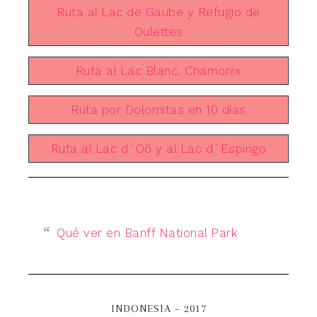
Ruta al Lac de Gaube y Refugio de
Oulettes
Ruta al Lac Blanc, Chamonix
Ruta por Dolomitas en 10 días
Ruta al Lac d´Oô y al Lac d´Espingo
Qué ver en Banff National Park
INDONESIA – 2017