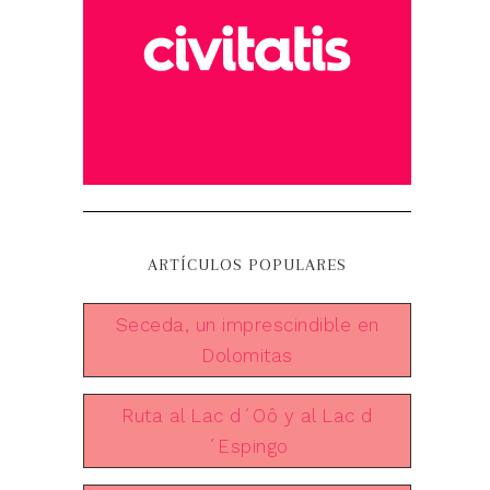
ARTÍCULOS POPULARES
Seceda, un imprescindible en
Dolomitas
Ruta al Lac d´Oô y al Lac d
´Espingo