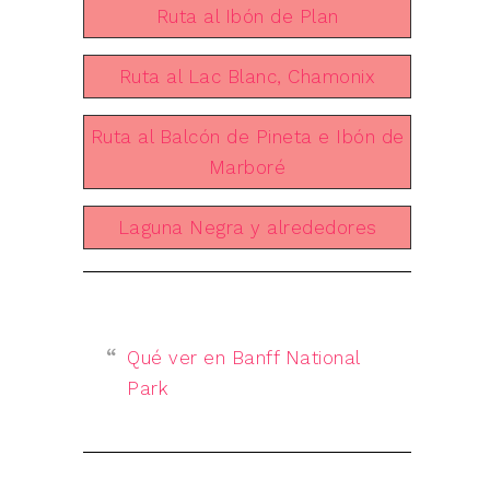
Ruta al Ibón de Plan
Ruta al Lac Blanc, Chamonix
Ruta al Balcón de Pineta e Ibón de
Marboré
Laguna Negra y alrededores
Qué ver en Banff National
Park