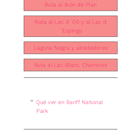
Ruta al Ibón de Plan
Ruta al Lac d´Oô y al Lac d
´Espingo
Laguna Negra y alrededores
Ruta al Lac Blanc, Chamonix
Qué ver en Banff National
Park