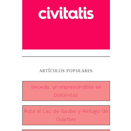
ARTÍCULOS POPULARES
Seceda, un imprescindible en
Dolomitas
Ruta al Lac de Gaube y Refugio de
Oulettes