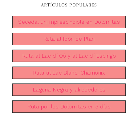
ARTÍCULOS POPULARES
Seceda, un imprescindible en Dolomitas
Ruta al Ibón de Plan
Ruta al Lac d´Oô y al Lac d´Espingo
Ruta al Lac Blanc, Chamonix
Laguna Negra y alrededores
Ruta por los Dolomitas en 3 días