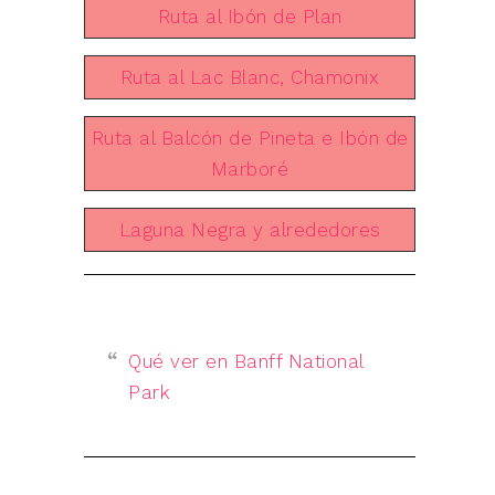
Ruta al Ibón de Plan
Ruta al Lac Blanc, Chamonix
Ruta al Balcón de Pineta e Ibón de
Marboré
Laguna Negra y alrededores
Qué ver en Banff National
Park