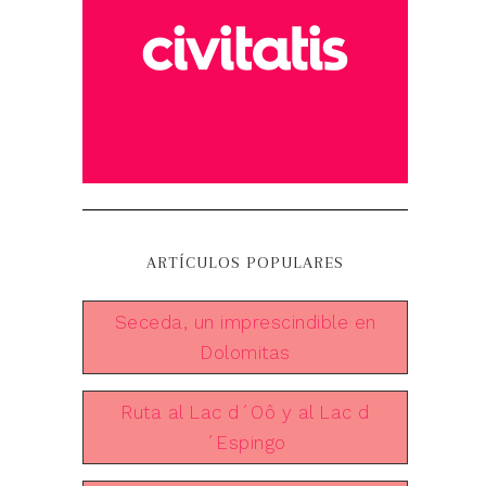
ARTÍCULOS POPULARES
Seceda, un imprescindible en
Dolomitas
Ruta al Lac d´Oô y al Lac d
´Espingo