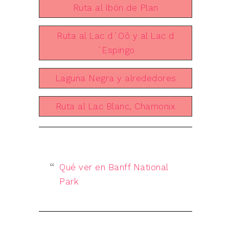
Ruta al Ibón de Plan
Ruta al Lac d´Oô y al Lac d
´Espingo
Laguna Negra y alrededores
Ruta al Lac Blanc, Chamonix
Qué ver en Banff National
Park