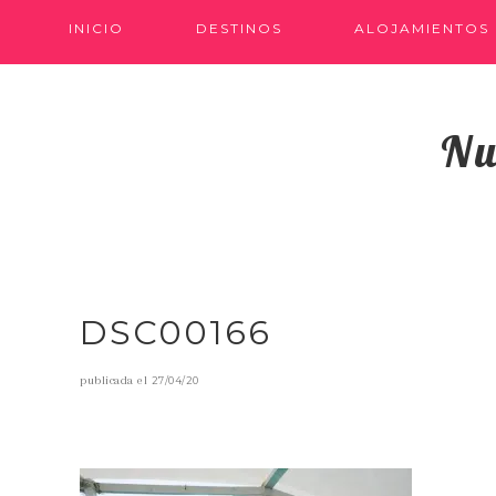
INICIO
DESTINOS
ALOJAMIENTOS
Nu
DSC00166
publicada el
27/04/20