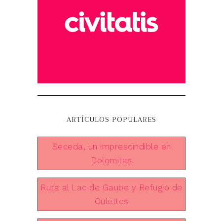
ARTÍCULOS POPULARES
Seceda, un imprescindible en
Dolomitas
Ruta al Lac de Gaube y Refugio de
Oulettes