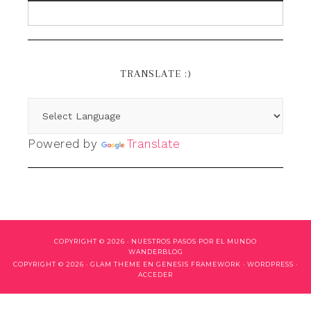
TRANSLATE :)
Powered by
Translate
COPYRIGHT © 2026 ·
NUESTROS PASOS POR EL MUNDO
WANDERBLOG
COPYRIGHT © 2026 ·
GLAM THEME
EN
GENESIS FRAMEWORK
·
WORDPRESS
·
ACCEDER