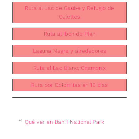
Ruta al Lac de Gaube y Refugio de
Oulettes
Ruta al Ibón de Plan
Laguna Negra y alrededores
Ruta al Lac Blanc, Chamonix
Ruta por Dolomitas en 10 días
Qué ver en Banff National Park