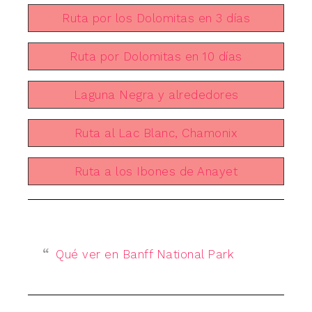
Ruta por los Dolomitas en 3 días
Ruta por Dolomitas en 10 días
Laguna Negra y alrededores
Ruta al Lac Blanc, Chamonix
Ruta a los Ibones de Anayet
Qué ver en Banff National Park