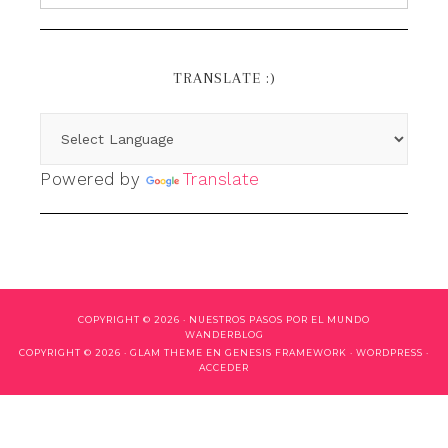
TRANSLATE :)
Powered by
Translate
COPYRIGHT © 2026 ·
NUESTROS PASOS POR EL MUNDO
WANDERBLOG
COPYRIGHT © 2026 ·
GLAM THEME
EN
GENESIS FRAMEWORK
·
WORDPRESS
·
ACCEDER