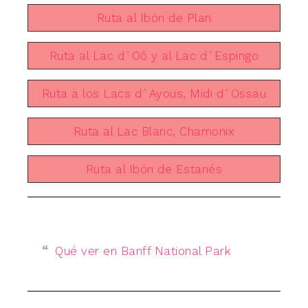
Ruta al Ibón de Plan
Ruta al Lac d´Oô y al Lac d´Espingo
Ruta a los Lacs d´Ayous, Midi d´Ossau
Ruta al Lac Blanc, Chamonix
Ruta al Ibón de Estanés
Qué ver en Banff National Park