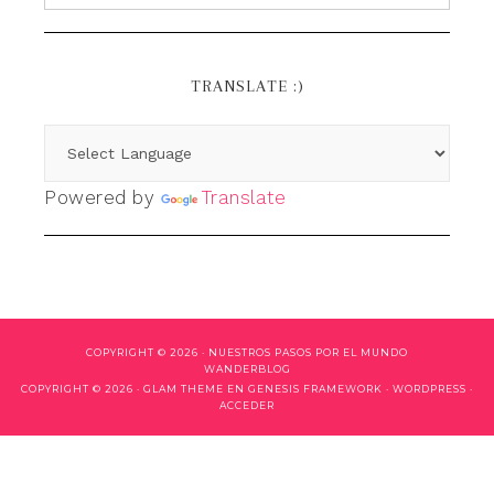
TRANSLATE :)
Powered by
Translate
COPYRIGHT © 2026 ·
NUESTROS PASOS POR EL MUNDO
WANDERBLOG
COPYRIGHT © 2026 ·
GLAM THEME
EN
GENESIS FRAMEWORK
·
WORDPRESS
·
ACCEDER