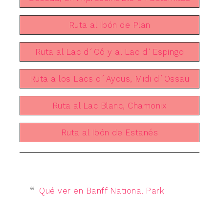
Ruta al Ibón de Plan
Ruta al Lac d´Oô y al Lac d´Espingo
Ruta a los Lacs d´Ayous, Midi d´Ossau
Ruta al Lac Blanc, Chamonix
Ruta al Ibón de Estanés
Qué ver en Banff National Park