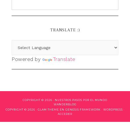
TRANSLATE :)
Powered by
Translate
COPYRIGHT © 2026 ·
NUESTROS PASOS POR EL MUNDO
WANDERBLOG
COPYRIGHT © 2026 ·
GLAM THEME
EN
GENESIS FRAMEWORK
·
WORDPRESS
·
ACCEDER