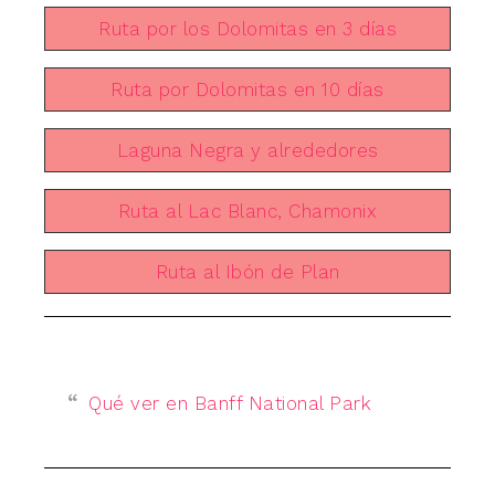
Ruta por los Dolomitas en 3 días
Ruta por Dolomitas en 10 días
Laguna Negra y alrededores
Ruta al Lac Blanc, Chamonix
Ruta al Ibón de Plan
Qué ver en Banff National Park