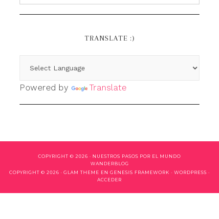
TRANSLATE :)
Powered by
Translate
COPYRIGHT © 2026 ·
NUESTROS PASOS POR EL MUNDO
WANDERBLOG
COPYRIGHT © 2026 ·
GLAM THEME
EN
GENESIS FRAMEWORK
·
WORDPRESS
·
ACCEDER