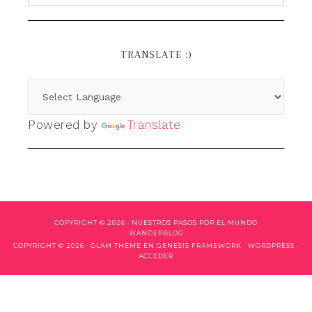
TRANSLATE :)
Powered by
Translate
COPYRIGHT © 2026 ·
NUESTROS PASOS POR EL MUNDO
WANDERBLOG
COPYRIGHT © 2026 ·
GLAM THEME
EN
GENESIS FRAMEWORK
·
WORDPRESS
·
ACCEDER