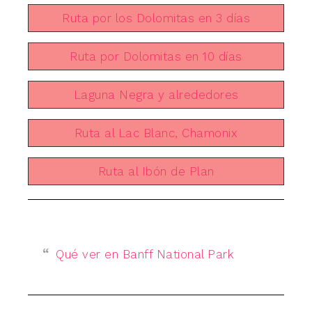
Ruta por los Dolomitas en 3 días
Ruta por Dolomitas en 10 días
Laguna Negra y alrededores
Ruta al Lac Blanc, Chamonix
Ruta al Ibón de Plan
Qué ver en Banff National Park