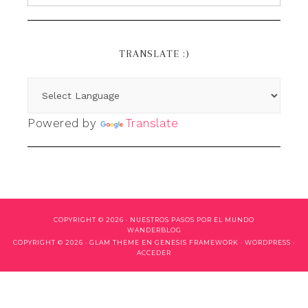
TRANSLATE :)
Powered by
Translate
COPYRIGHT © 2026 ·
NUESTROS PASOS POR EL MUNDO
WANDERBLOG
COPYRIGHT © 2026 ·
GLAM THEME
EN
GENESIS FRAMEWORK
·
WORDPRESS
·
ACCEDER