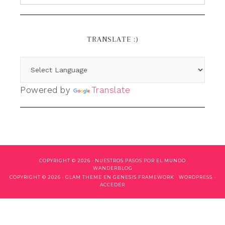
TRANSLATE :)
Powered by
Translate
COPYRIGHT © 2026 ·
NUESTROS PASOS POR EL MUNDO
WANDERBLOG
COPYRIGHT © 2026 ·
GLAM THEME
EN
GENESIS FRAMEWORK
·
WORDPRESS
·
ACCEDER