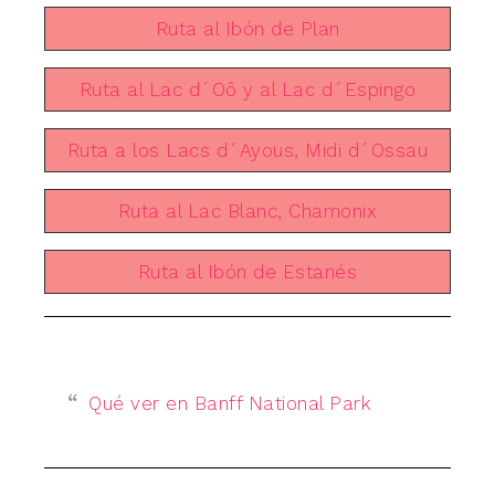
Ruta al Ibón de Plan
Ruta al Lac d´Oô y al Lac d´Espingo
Ruta a los Lacs d´Ayous, Midi d´Ossau
Ruta al Lac Blanc, Chamonix
Ruta al Ibón de Estanés
Qué ver en Banff National Park