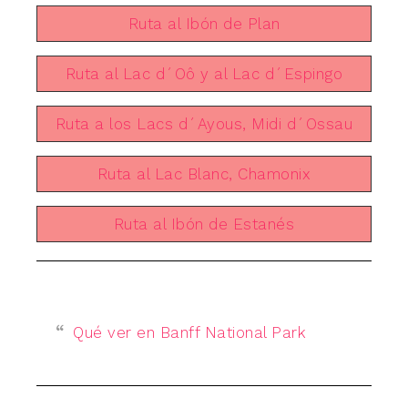
Ruta al Ibón de Plan
Ruta al Lac d´Oô y al Lac d´Espingo
Ruta a los Lacs d´Ayous, Midi d´Ossau
Ruta al Lac Blanc, Chamonix
Ruta al Ibón de Estanés
Qué ver en Banff National Park