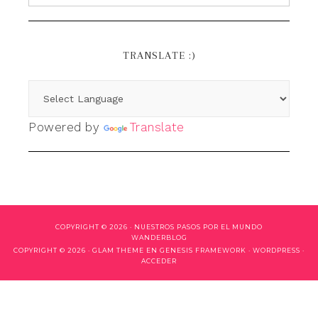
TRANSLATE :)
Powered by
Translate
COPYRIGHT © 2026 ·
NUESTROS PASOS POR EL MUNDO
WANDERBLOG
COPYRIGHT © 2026 ·
GLAM THEME
EN
GENESIS FRAMEWORK
·
WORDPRESS
·
ACCEDER