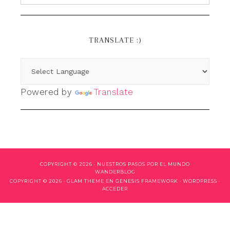
TRANSLATE :)
Powered by
Translate
COPYRIGHT © 2026 ·
NUESTROS PASOS POR EL MUNDO
WANDERBLOG
COPYRIGHT © 2026 ·
GLAM THEME
EN
GENESIS FRAMEWORK
·
WORDPRESS
·
ACCEDER