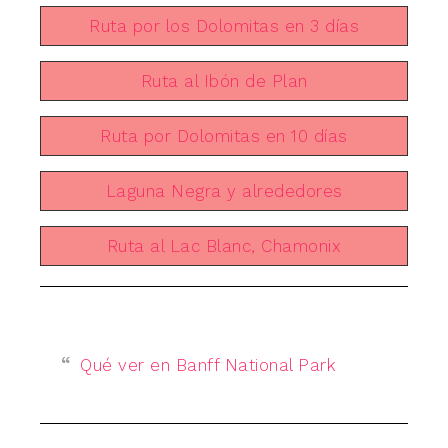
Ruta por los Dolomitas en 3 días
Ruta al Ibón de Plan
Ruta por Dolomitas en 10 días
Laguna Negra y alrededores
Ruta al Lac Blanc, Chamonix
Qué ver en Banff National Park