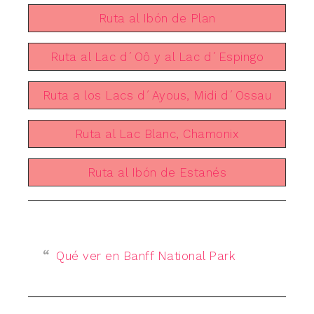
Ruta al Ibón de Plan
Ruta al Lac d´Oô y al Lac d´Espingo
Ruta a los Lacs d´Ayous, Midi d´Ossau
Ruta al Lac Blanc, Chamonix
Ruta al Ibón de Estanés
Qué ver en Banff National Park