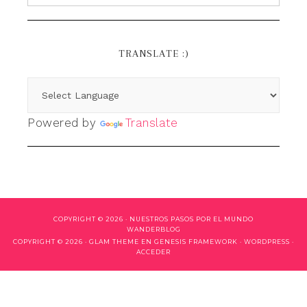
TRANSLATE :)
Powered by
Translate
COPYRIGHT © 2026 ·
NUESTROS PASOS POR EL MUNDO
WANDERBLOG
COPYRIGHT © 2026 ·
GLAM THEME
EN
GENESIS FRAMEWORK
·
WORDPRESS
·
ACCEDER