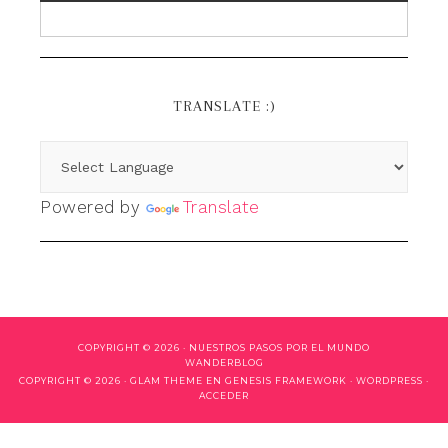
TRANSLATE :)
Powered by
Translate
COPYRIGHT © 2026 ·
NUESTROS PASOS POR EL MUNDO
WANDERBLOG
COPYRIGHT © 2026 ·
GLAM THEME
EN
GENESIS FRAMEWORK
·
WORDPRESS
·
ACCEDER