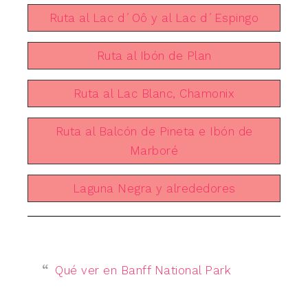
Ruta al Lac d´Oô y al Lac d´Espingo
Ruta al Ibón de Plan
Ruta al Lac Blanc, Chamonix
Ruta al Balcón de Pineta e Ibón de
Marboré
Laguna Negra y alrededores
Qué ver en Banff National Park