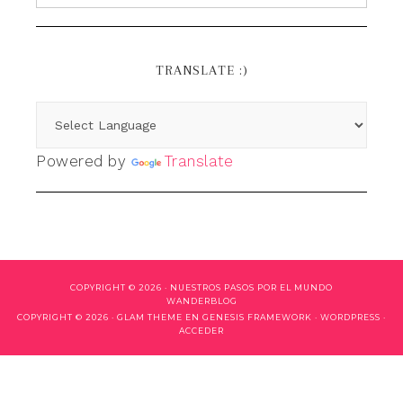
TRANSLATE :)
Powered by
Translate
COPYRIGHT © 2026 ·
NUESTROS PASOS POR EL MUNDO
WANDERBLOG
COPYRIGHT © 2026 ·
GLAM THEME
EN
GENESIS FRAMEWORK
·
WORDPRESS
·
ACCEDER