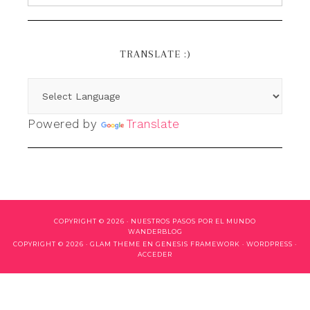
TRANSLATE :)
Powered by
Translate
COPYRIGHT © 2026 ·
NUESTROS PASOS POR EL MUNDO
WANDERBLOG
COPYRIGHT © 2026 ·
GLAM THEME
EN
GENESIS FRAMEWORK
·
WORDPRESS
·
ACCEDER