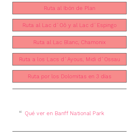
Ruta al Ibón de Plan
Ruta al Lac d´Oô y al Lac d´Espingo
Ruta al Lac Blanc, Chamonix
Ruta a los Lacs d´Ayous, Midi d´Ossau
Ruta por los Dolomitas en 3 días
Qué ver en Banff National Park