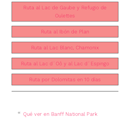
Ruta al Lac de Gaube y Refugio de
Oulettes
Ruta al Ibón de Plan
Ruta al Lac Blanc, Chamonix
Ruta al Lac d´Oô y al Lac d´Espingo
Ruta por Dolomitas en 10 días
Qué ver en Banff National Park