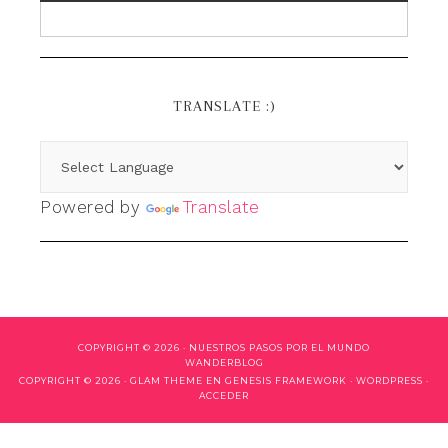
TRANSLATE :)
Powered by
Translate
COPYRIGHT © 2026 ·
NUESTROS PASOS POR EL MUNDO
WANDERBLOG
COPYRIGHT © 2026 ·
GLAM THEME
EN
GENESIS FRAMEWORK
·
WORDPRESS
·
ACCEDER